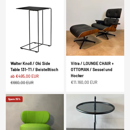
Walter Knoll / Oki Side
Vitra / LOUNGE CHAIR +
Table 131-T1 / Beistelltisch
OTTOMAN / Sessel und
Hocker
Angebot
ab €495,00 EUR
Angebot
Regulärer Preis
€11.160,00 EUR
€660,00 EUR
Spare 35%