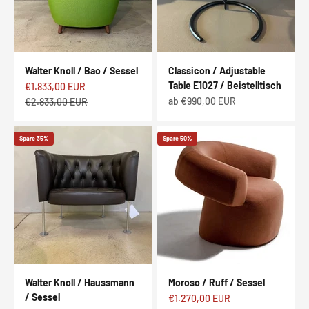
Walter Knoll / Bao / Sessel
Classicon / Adjustable
Table E1027 / Beistelltisch
Angebot
€1.833,00 EUR
Angebot
Regulärer Preis
ab €990,00 EUR
€2.833,00 EUR
Spare 35%
Spare 50%
Walter Knoll / Haussmann
Moroso / Ruff / Sessel
/ Sessel
Angebot
€1.270,00 EUR